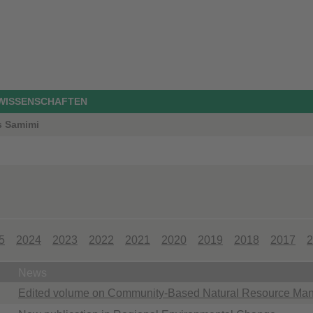
OWISSENSCHAFTEN
us Samimi
5
2024
2023
2022
2021
2020
2019
2018
2017
2
News
Edited volume on Community-Based Natural Resource Mana