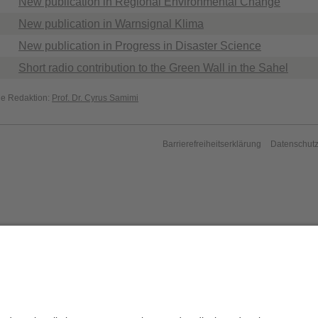
New publication in Regional Environmental Change
New publication in Warnsignal Klima
New publication in Progress in Disaster Science
Short radio contribution to the Green Wall in the Sahel
die Redaktion:
Prof. Dr. Cyrus Samimi
Barrierefreiheitserklärung
Datenschutz